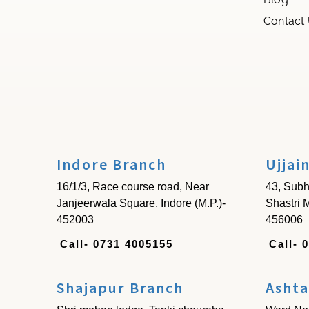
Contact
Indore Branch
Ujjai
16/1/3, Race course road, Near
43, Subh
Janjeerwala Square, Indore (M.P.)-
Shastri M
452003
456006
Call- 0731 4005155
Call- 
Shajapur Branch
Ashta