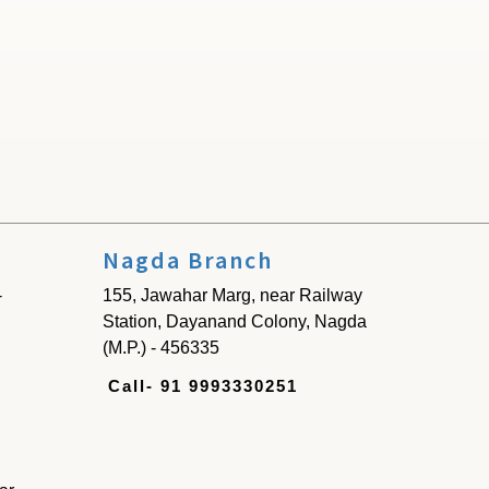
Nagda Branch
-
155, Jawahar Marg, near Railway
Station, Dayanand Colony, Nagda
(M.P.) - 456335
Call- 91 9993330251