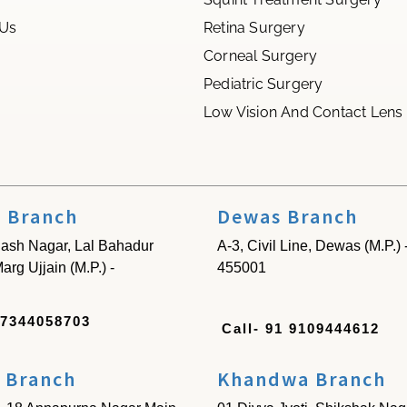
 Us
Retina Surgery
Corneal Surgery
Pediatric Surgery
Low Vision And Contact Lens
n Branch
Dewas Branch
ash Nagar, Lal Bahadur
A-3, Civil Line, Dewas (M.P.) 
arg Ujjain (M.P.) -
455001
07344058703
Call- 91 9109444612
 Branch
Khandwa Branch